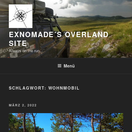
Zum
Inhalt
springen
EXNOMADE´S OVERLAND
SITE
Always on the run…
Menü
SCHLAGWORT:
WOHNMOBIL
VERÖFFENTLICHT
MÄRZ 2, 2022
AM