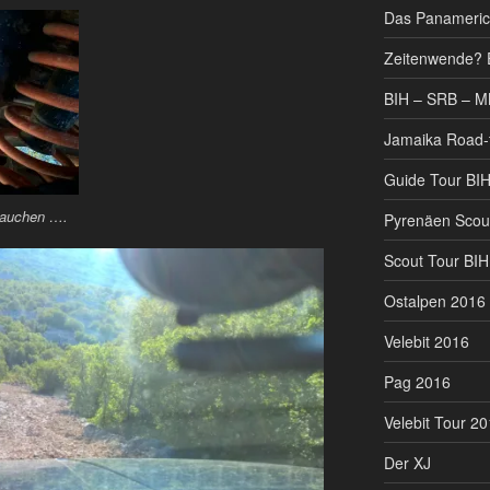
Das Panameric
Zeitenwende? 
BIH – SRB – M
Jamaika Road-t
Guide Tour BI
brauchen ….
Pyrenäen Scou
Scout Tour BIH
Ostalpen 2016
Velebit 2016
Pag 2016
Velebit Tour 2
Der XJ