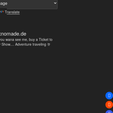
Translate
xnomade.de
 you wana see me, buy a Ticket to
 Show....
Adventure traveling 🤘