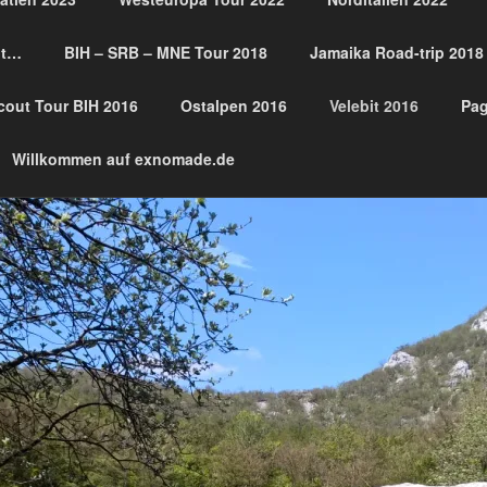
lt…
BIH – SRB – MNE Tour 2018
Jamaika Road-trip 2018
MADE´S OVERLAND S
cout Tour BIH 2016
Ostalpen 2016
Velebit 2016
Pag
run…
Willkommen auf exnomade.de