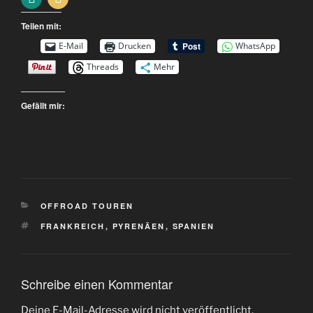
Teilen mit:
E-Mail
Drucken
WhatsApp
Threads
Mehr
Gefällt mir:
KATEGORIEN
OFFROAD TOUREN
SCHLAGWÖRTER
FRANKREICH
,
PYRENÄEN
,
SPANIEN
Schreibe einen Kommentar
Deine E-Mail-Adresse wird nicht veröffentlicht.