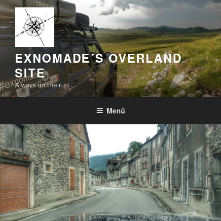
Zum
Inhalt
springen
EXNOMADE´S OVERLAND
SITE
Always on the run…
Menü