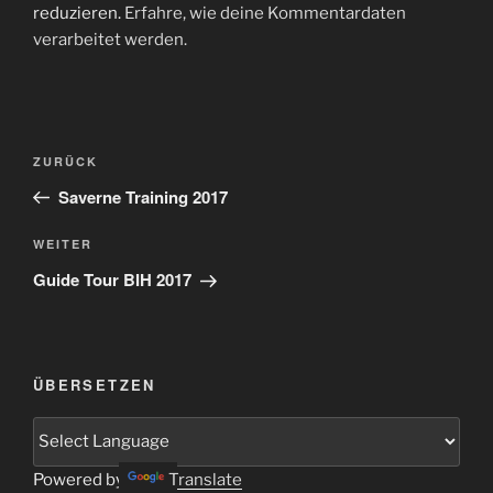
reduzieren.
Erfahre, wie deine Kommentardaten
verarbeitet werden.
Beitragsnavigation
Vorheriger
ZURÜCK
Beitrag
Saverne Training 2017
Nächster
WEITER
Beitrag
Guide Tour BIH 2017
ÜBERSETZEN
Powered by
Translate