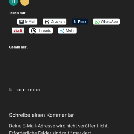
Teilen mit:
E-Mail
Drucken
WhatsApp
Threads
Mehr
Gefällt mir:
KATEGORIEN
OFF TOPIC
Schreibe einen Kommentar
Deine E-Mail-Adresse wird nicht veröffentlicht.
Erforderliche Felder sind mit
*
markiert