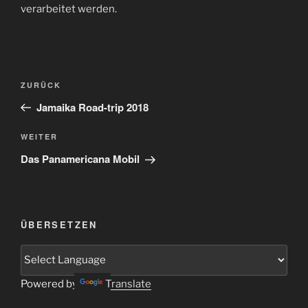
verarbeitet werden.
Beitragsnavigation
Vorheriger
ZURÜCK
Beitrag
Jamaika Road-trip 2018
Nächster
WEITER
Beitrag
Das Panamericana Mobil
ÜBERSETZEN
Powered by
Translate