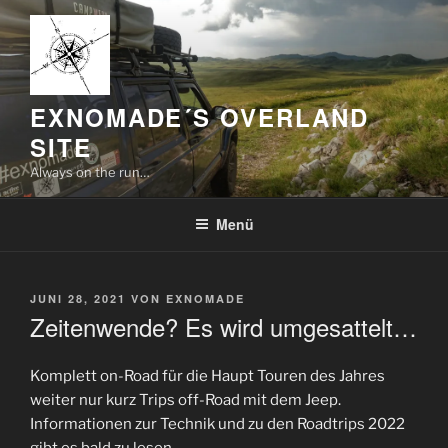
Zum
Inhalt
springen
EXNOMADE´S OVERLAND
SITE
Always on the run…
Menü
VERÖFFENTLICHT
JUNI 28, 2021
VON
EXNOMADE
AM
Zeitenwende? Es wird umgesattelt…
Komplett on-Road für die Haupt Touren des Jahres
weiter nur kurz Trips off-Road mit dem Jeep.
Informationen zur Technik und zu den Roadtrips 2022